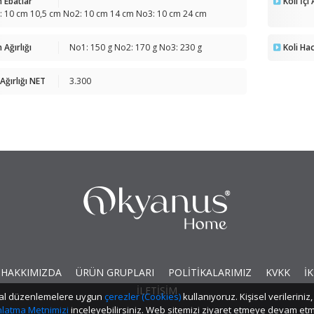
 Ebatlar
Koli İçi
: 10 cm 10,5 cm No2: 10 cm 14 cm No3: 10 cm 24 cm
 Ağırlığı
No1: 150 g No2: 170 g No3: 230 g
Koli Ha
 Ağırlığı NET
3.300
HAKKIMIZDA
ÜRÜN GRUPLARI
POLİTİKALARIMIZ
KVKK
İK
İLETİŞİM
yasal düzenlemelere uygun
çerezler (Cookies)
kullanıyoruz. Kişisel verilerin
ınlatma Metnimizi
inceleyebilirsiniz. Web sitemizi ziyaret etmeye devam 