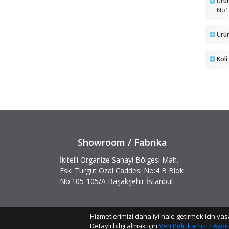
Ürün
No1
Ürün
Koli
Showroom / Fabrika
İkitelli Organize Sanayi Bölgesi Mah.
Eski Turgut Özal Caddesi No:4 B Blok
No:105-105/A Başakşehir-İstanbul
Hizmetlerimizi daha iyi hale getirmek için 
Detaylı bilgi almak için
Veri Politikamızı / Ayd