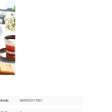
arkodu
8699250177857