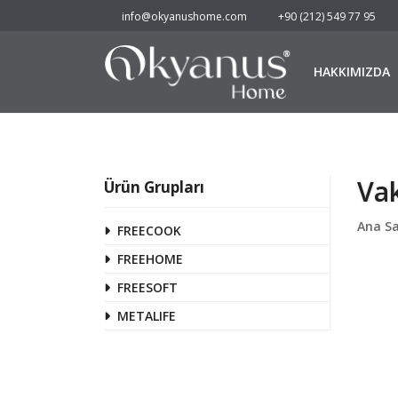
info@okyanushome.com
+90 (212) 549 77 95
HAKKIMIZDA
Vak
Ürün Grupları
Ana S
FREECOOK
FREEHOME
FREESOFT
METALIFE