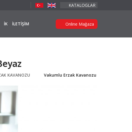
KATALOGLAR
İK
İLETİŞİM
Online Mağaza
Beyaz
ZAK KAVANOZU
Vakumlu Erzak Kavanozu 3’lü Set Beyaz