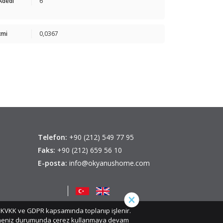
 Adedi
6
cmi
0,0367
Telefon:
+90 (212) 549 77 95
Faks:
+90 (212) 659 56 10
E-posta:
info@okyanushome.com
iz, KVKK ve GDPR kapsamında toplanıp işlenir.
etmeniz durumunda çerez kullanmaya devam