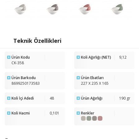
Teknik Özellikleri
Ürün Kodu
Koli Ağırlığı (NET)
9,12
CK-358
Ürün Barkodu
Ürün Ebatları
8699250173583
227 X 235 X 165
Koli İçi Adedi
48
Ürün Ağırlığı
190 gr
Koli Hacmi
0,101
Renkler