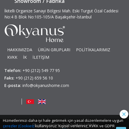
Showroom / Fabrika
İkitelli Organize Sanayi Bölgesi Mah. Eski Turgut Özal Caddesi
No:4 B Blok No:105-105/A Başakşehir-İstanbul
HAKKIMIZDA
ÜRÜN GRUPLARI
POLİTİKALARIMIZ
KVKK
İK
İLETİŞİM
Telefon:
+90 (212) 549 77 95
Faks:
+90 (212) 659 56 10
E-posta:
info@okyanushome.com
Hizmetlerimizi daha iyi hale getirmek için yasal düzenlemelere uygun
Okyanus Home - Tüm hakları saklıdır.
çerezler (Cookies)
kullanıyoruz. Kişisel verileriniz, KVKK ve GDPR