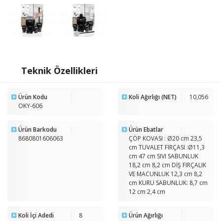
Teknik Özellikleri
Ürün Kodu
Koli Ağırlığı (NET)
10,056
OKY-606
Ürün Barkodu
Ürün Ebatlar
8680801606063
ÇÖP KOVASI : Ø20 cm 23,5
cm TUVALET FIRÇASI :Ø11,3
cm 47 cm SIVI SABUNLUK
18,2 cm 8,2 cm DİŞ FIRÇALIK
VE MACUNLUK 12,3 cm 8,2
cm KURU SABUNLUK: 8,7 cm
12 cm 2,4 cm
Koli İçi Adedi
8
Ürün Ağırlığı