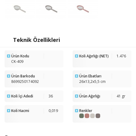
Teknik Özellikleri
Ürün Kodu
Koli Ağırlığı (NET)
1.476
CK-409
Ürün Barkodu
Ürün Ebatları
8699250174092
26x13,2x5,5 cm
Koli İçi Adedi
36
Ürün Ağırlığı
41 gr
Koli Hacmi
0,019
Renkler