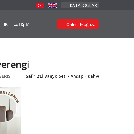
KATALOGLAR
İK
İLETİŞİM
Online Mağaza
verengi
SERİSİ
Safir 2'Li Banyo Seti / Ahşap - Kahverengi