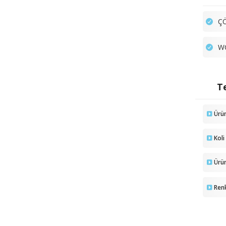
ÇÖ
WC
Te
Ürü
Koli
Ürün
Ren