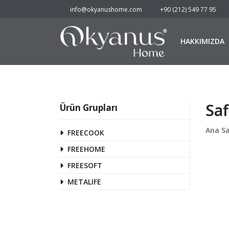
info@okyanushome.com
+90 (212) 549 77 95
HAKKIMIZDA
Saf
Ürün Grupları
Ana S
FREECOOK
FREEHOME
FREESOFT
METALIFE