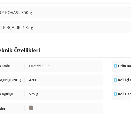
P KOVASI: 350 g
 FIRÇALIK: 175 g
knik Özellikleri
n Kodu
OKY-552-3-K
Ürün B
 Ağırlığı (NET)
4200
Koli İçi
 Ağırlığı
525 g
Koli Ha
kler