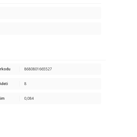
arkodu
8680801665527
 Adeti
8
cim
0,084