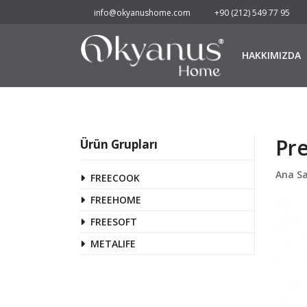
info@okyanushome.com
+90 (212) 549 77 95
HAKKIMIZDA
Pr
Ürün Grupları
Ana S
FREECOOK
FREEHOME
FREESOFT
METALIFE