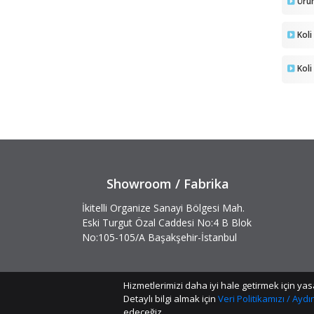
Ürü
Koli
Koli
Showroom / Fabrika
İkitelli Organize Sanayi Bölgesi Mah.
Eski Turgut Özal Caddesi No:4 B Blok
No:105-105/A Başakşehir-İstanbul
Hizmetlerimizi daha iyi hale getirmek için 
Detaylı bilgi almak için
Veri Politikamızı / Ayd
edeceğiz.