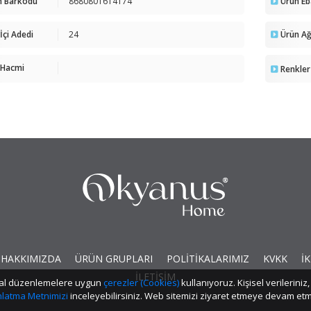
n Barkodu
8680801614174
Ürün Eb
 İçi Adedi
24
Ürün Ağı
 Hacmi
Renkler
HAKKIMIZDA
ÜRÜN GRUPLARI
POLİTİKALARIMIZ
KVKK
İK
İLETİŞİM
yasal düzenlemelere uygun
çerezler (Cookies)
kullanıyoruz. Kişisel verilerin
ınlatma Metnimizi
inceleyebilirsiniz. Web sitemizi ziyaret etmeye devam 