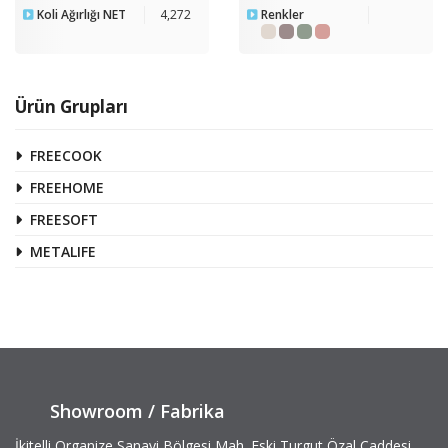
Koli Ağırlığı NET
4,272
Renkler
Ürün Grupları
FREECOOK
FREEHOME
FREESOFT
METALIFE
Showroom / Fabrika
İkitelli Organize Sanayi Bölgesi Mah. Eski Turgut Özal Caddesi