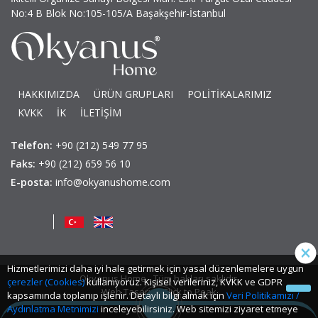
No:4 B Blok No:105-105/A Başakşehir-İstanbul
HAKKIMIZDA
ÜRÜN GRUPLARI
POLİTİKALARIMIZ
KVKK
İK
İLETİŞİM
Telefon:
+90 (212) 549 77 95
Faks:
+90 (212) 659 56 10
E-posta:
info@okyanushome.com
Hizmetlerimizi daha iyi hale getirmek için yasal düzenlemelere uygun
Okyanus Home - Tüm hakları saklıdır.
çerezler (Cookies)
kullanıyoruz. Kişisel verileriniz, KVKK ve GDPR
Web Tasarım: Click to Peak
kapsamında toplanıp işlenir. Detaylı bilgi almak için
Veri Politikamızı /
Aydınlatma Metnimizi
inceleyebilirsiniz. Web sitemizi ziyaret etmeye