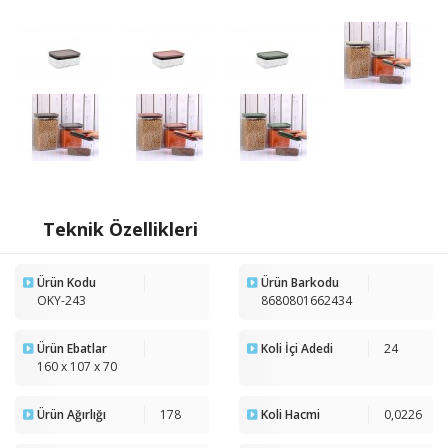
Teknik Özellikleri
Ürün Kodu
Ürün Barkodu
OKY-243
8680801662434
Ürün Ebatlar
Koli İçi Adedi
24
160 x 107 x 70
Ürün Ağırlığı
178
Koli Hacmi
0,0226