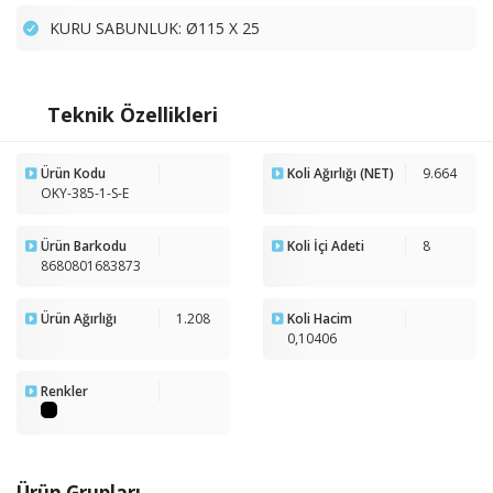
KURU SABUNLUK: Ø115 X 25
Teknik Özellikleri
Ürün Kodu
Koli Ağırlığı (NET)
9.664
OKY-385-1-S-E
Ürün Barkodu
Koli İçi Adeti
8
8680801683873
Ürün Ağırlığı
1.208
Koli Hacim
0,10406
Renkler
Ürün Grupları