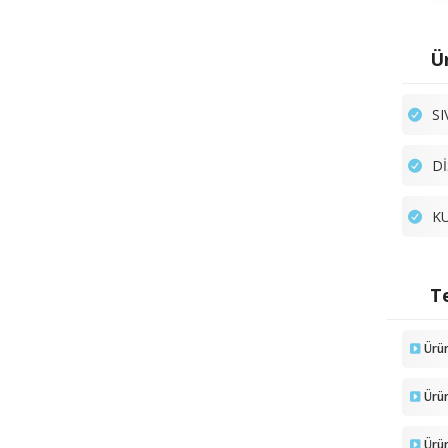
Ür
SI
Dİ
KU
Te
Ürü
Ürü
Ürün