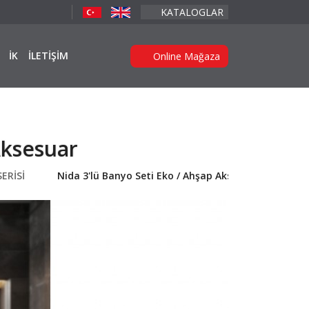
KATALOGLAR
İK
İLETİŞİM
Online Mağaza
Aksesuar
ERİSİ
Nida 3'lü Banyo Seti Eko / Ahşap Aksesuar