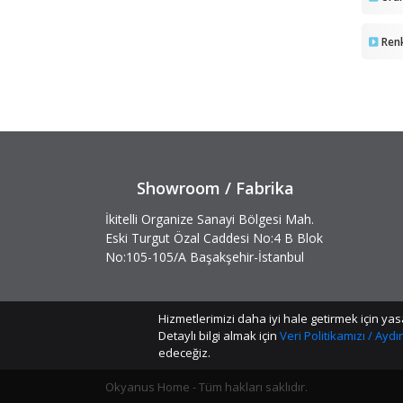
Ren
Showroom / Fabrika
İkitelli Organize Sanayi Bölgesi Mah.
Eski Turgut Özal Caddesi No:4 B Blok
No:105-105/A Başakşehir-İstanbul
Hizmetlerimizi daha iyi hale getirmek için 
Detaylı bilgi almak için
Veri Politikamızı / Ayd
edeceğiz.
Okyanus Home - Tüm hakları saklıdır.