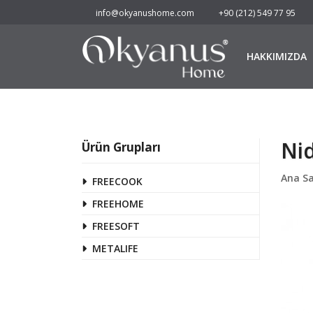
info@okyanushome.com
+90 (212) 549 77 95
HAKKIMIZDA
Nid
Ürün Grupları
Ana S
FREECOOK
FREEHOME
FREESOFT
METALIFE