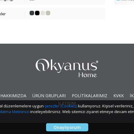
kler
HAKKIMIZDA
ÜRÜN GRUPLARI
POLİTİKALARIMIZ
KVKK
İK
İLETİŞİM
yasal düzenlemelere uygun
çerezler (Cookies)
kullanıyoruz. Kişisel verilerin
ınlatma Metnimizi
inceleyebilirsiniz. Web sitemizi ziyaret etmeye devam 
Onaylıyorum