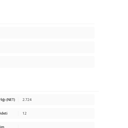
rlığı (NET)
2.724
 Adeti
12
cim