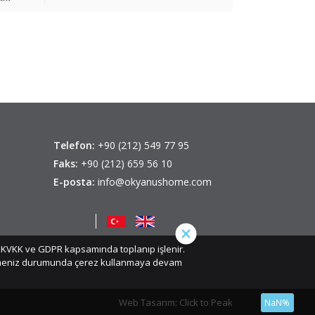
Telefon:
+90 (212) 549 77 95
Faks:
+90 (212) 659 56 10
E-posta:
info@okyanushome.com
iz, KVKK ve GDPR kapsamında toplanıp işlenir.
etmeniz durumunda çerez kullanmaya devam
Web Tasarım: Click to Peak
NaN%