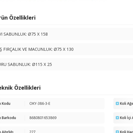
ün Özellikleri
VI SABUNLUK: Ø75 X 158
Ş FIRÇALIK VE MACUNLUK: Ø75 X 130
RU SABUNLUK: Ø115 X 25
knik Özellikleri
n Kodu
OKY-386-3-E
Koli Ağı
n Barkodu
8680801653869
Koli İçi
 Ağırlığı
227
Koli Ha