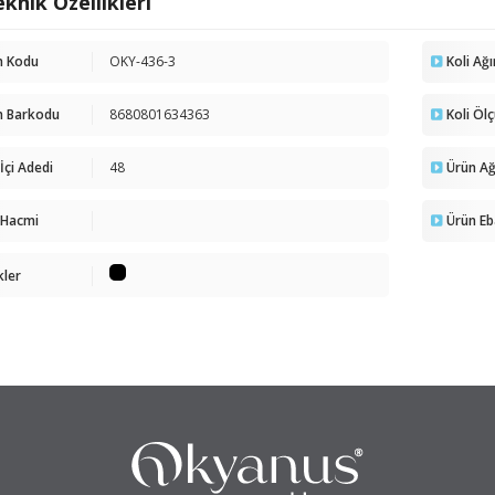
knik Özellikleri
n Kodu
OKY-436-3
Koli Ağı
n Barkodu
8680801634363
Koli Öl
 İçi Adedi
48
Ürün Ağı
 Hacmi
Ürün Eb
kler