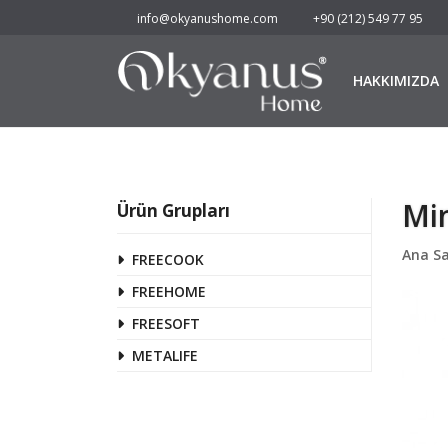
info@okyanushome.com
+90 (212) 549 77 95
HAKKIMIZDA
Min
Ürün Grupları
Ana S
FREECOOK
FREEHOME
FREESOFT
METALIFE