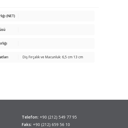
rlığı (NET)
çüsü
rlığı
atları
Diş Fırçalık ve Macunluk: 6,5 cm 13 cm
Telefon:
+90 (212) 549 77 95
Faks:
+90 (212) 659 56 10