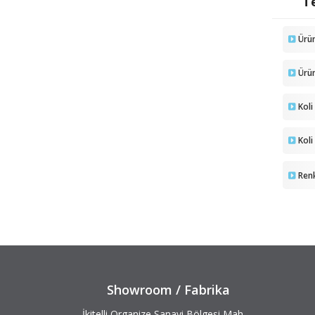
Te
Ürü
Ürü
Koli
Koli
Ren
Showroom / Fabrika
İkitelli Organize Sanayi Bölgesi Mah.