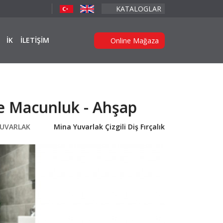
KATALOGLAR
İK
İLETİŞİM
Online Mağaza
 Ve Macunluk - Ahşap
YUVARLAK
Mina Yuvarlak Çizgili Diş Fırçalık Ve Macunluk - 