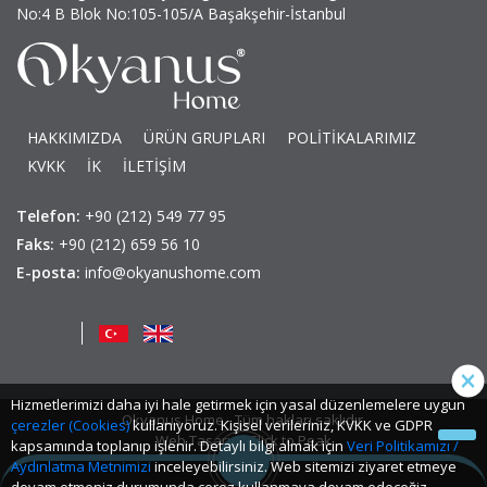
No:4 B Blok No:105-105/A Başakşehir-İstanbul
HAKKIMIZDA
ÜRÜN GRUPLARI
POLİTİKALARIMIZ
KVKK
İK
İLETİŞİM
Telefon:
+90 (212) 549 77 95
Faks:
+90 (212) 659 56 10
E-posta:
info@okyanushome.com
Hizmetlerimizi daha iyi hale getirmek için yasal düzenlemelere uygun
Okyanus Home - Tüm hakları saklıdır.
çerezler (Cookies)
kullanıyoruz. Kişisel verileriniz, KVKK ve GDPR
Web Tasarım: Click to Peak
kapsamında toplanıp işlenir. Detaylı bilgi almak için
Veri Politikamızı /
Aydınlatma Metnimizi
inceleyebilirsiniz. Web sitemizi ziyaret etmeye