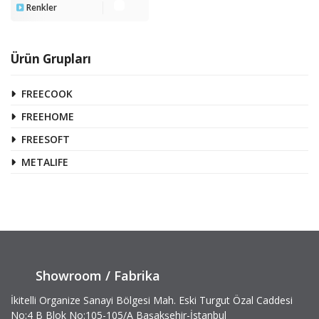
Renkler
Ürün Grupları
FREECOOK
FREEHOME
FREESOFT
METALIFE
Showroom / Fabrika
İkitelli Organize Sanayi Bölgesi Mah. Eski Turgut Özal Caddesi
No:4 B Blok No:105-105/A Başakşehir-İstanbul