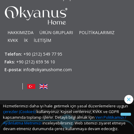
HAKKIMIZDA
ÜRÜN GRUPLARI
POLİTİKALARIMIZ
KVKK
İK
İLETİŞİM
Telefon:
+90 (212) 549 77 95
Faks:
+90 (212) 659 56 10
E-posta:
info@okyanushome.com
Hizmetlerimizi daha iyi hale getirmek için yasal düzenlemelere uygun
Okyanus Home - Tüm hakları saklıdır.
çerezler (Cookies)
kullanıyoruz. Kişisel verileriniz, KVKK ve GDPR
Web Tasarım: Click to Peak
kapsamında toplanıp işlenir. Detaylı bilgi almak için
Veri Politikamızı /
Aydınlatma Metnimizi
inceleyebilirsiniz. Web sitemizi ziyaret etmeye
devam etmeniz durumunda çerez kullanmaya devam edeceğiz.