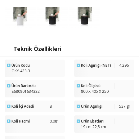
Teknik Özellikleri
Ürün Kodu
Koli Ağırlığı (NET)
4.296
OKY-433-3
Ürün Barkodu
Koli Ölçüsü
8680801634332
800 X 405 X 250
Koli İçi Adedi
8
Ürün Ağırlığı
537 gr
Koli Hacmi
0,081
Ürün Ebatları
19 cm 22,5 cm