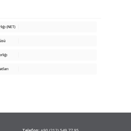
rlığı (NET)
çüsü
rlığı
atları
Telefon:
+90 (212) 549 77 95