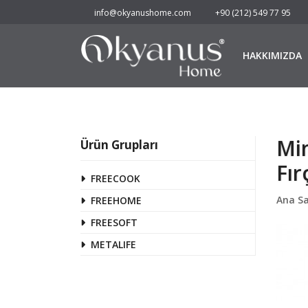
info@okyanushome.com
+90 (212) 549 77 95
HAKKIMIZDA
Min
Ürün Grupları
Fır
FREECOOK
Ana S
FREEHOME
FREESOFT
METALIFE