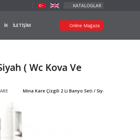
KATALOGLAR
İK
İLETİŞİM
Online Mağaza
 Siyah ( Wc Kova Ve
KARE
Mina Kare Çizgili 2 Li Banyo Seti / Siyah ( Wc Kova Ve F