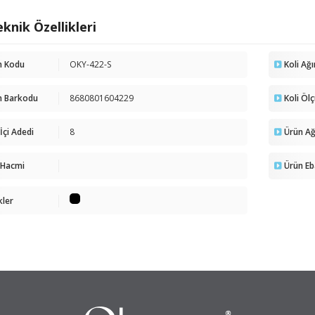
knik Özellikleri
n Kodu
OKY-422-S
Koli Ağı
n Barkodu
8680801604229
Koli Öl
 İçi Adedi
8
Ürün Ağı
 Hacmi
Ürün Eb
kler