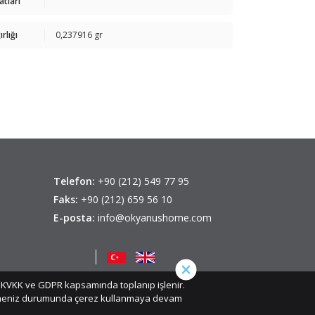
atları
rlığı
0,237916 gr
Telefon:
+90 (212) 549 77 95
Faks:
+90 (212) 659 56 10
E-posta:
info@okyanushome.com
iz, KVKK ve GDPR kapsamında toplanıp işlenir.
etmeniz durumunda çerez kullanmaya devam