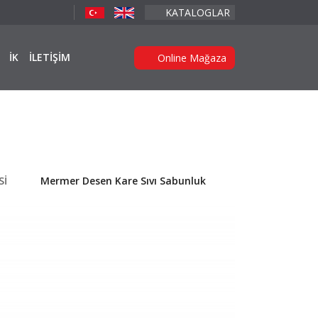
KATALOGLAR
İK
İLETİŞİM
Online Mağaza
Sİ
Mermer Desen Kare Sıvı Sabunluk