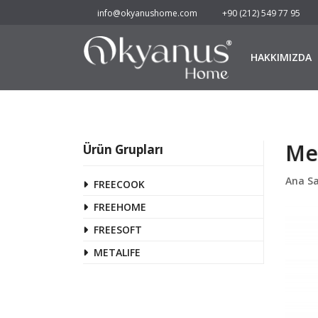
info@okyanushome.com
+90 (212) 549 77 95
HAKKIMIZDA
Me
Ürün Grupları
Ana S
FREECOOK
FREEHOME
FREESOFT
METALIFE