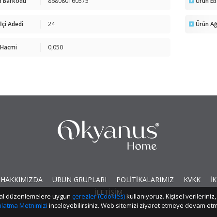
n Barkodu
868080160575
Ürün Eb
 İçi Adedi
24
Ürün Ağı
 Hacmi
0,050
HAKKIMIZDA
ÜRÜN GRUPLARI
POLİTİKALARIMIZ
KVKK
İK
İLETİŞİM
yasal düzenlemelere uygun
çerezler (Cookies)
kullanıyoruz. Kişisel verilerin
ınlatma Metnimizi
inceleyebilirsiniz. Web sitemizi ziyaret etmeye devam 