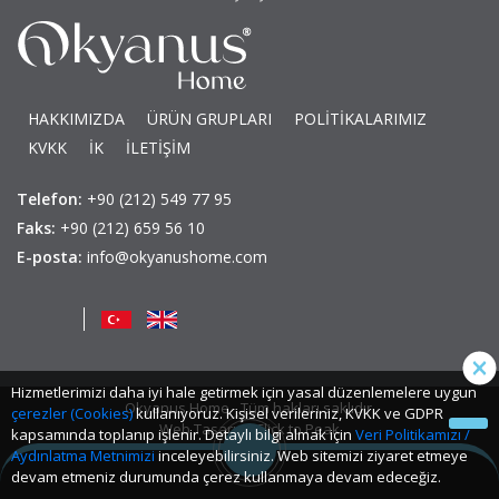
HAKKIMIZDA
ÜRÜN GRUPLARI
POLİTİKALARIMIZ
KVKK
İK
İLETİŞİM
Telefon:
+90 (212) 549 77 95
Faks:
+90 (212) 659 56 10
E-posta:
info@okyanushome.com
Hizmetlerimizi daha iyi hale getirmek için yasal düzenlemelere uygun
Okyanus Home - Tüm hakları saklıdır.
çerezler (Cookies)
kullanıyoruz. Kişisel verileriniz, KVKK ve GDPR
Web Tasarım: Click to Peak
kapsamında toplanıp işlenir. Detaylı bilgi almak için
Veri Politikamızı /
Aydınlatma Metnimizi
inceleyebilirsiniz. Web sitemizi ziyaret etmeye
devam etmeniz durumunda çerez kullanmaya devam edeceğiz.