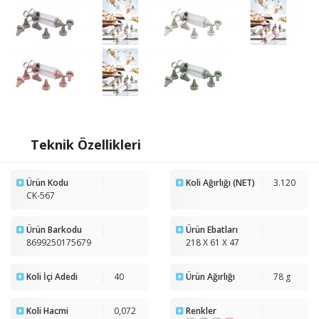
Teknik Özellikleri
Ürün Kodu
Koli Ağırlığı (NET)
3.120
CK-567
Ürün Barkodu
Ürün Ebatları
8699250175679
218 X 61 X 47
Koli İçi Adedi
40
Ürün Ağırlığı
78 g
Koli Hacmi
0,072
Renkler