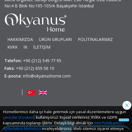
No:4 B Blok No:105-105/A Başakşehir-İstanbul
HAKKIMIZDA
ÜRÜN GRUPLARI
POLİTİKALARIMIZ
KVKK
İK
İLETİŞİM
Telefon:
+90 (212) 549 77 95
Faks:
+90 (212) 659 56 10
E-posta:
info@okyanushome.com
Hizmetlerimizi daha iyi hale getirmek için yasal düzenlemelere uygun
Okyanus Home - Tüm hakları saklıdır.
çerezler (Cookies)
kullanıyoruz. Kişisel verileriniz, KVKK ve GDPR
Web Tasarım: Click to Peak
kapsamında toplanıp işlenir. Detaylı bilgi almak için
Veri Politikamızı /
Aydınlatma Metnimizi
inceleyebilirsiniz. Web sitemizi ziyaret etmeye