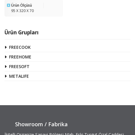
Ürün Ölçüsü
95 X 320 X 70
Ürün Grupları
FREECOOK
FREEHOME
FREESOFT
METALIFE
Showroom / Fabrika
İkitelli Organize Sanayi Bölgesi Mah. Eski Turgut Özal Caddesi