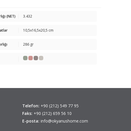
rlığı (NET)
3.432
atlar
10,5x16,5x20,5 cm
rlığı
286 gr
Telefon:
+90 (212) 549 77 95
Faks:
+90 (212) 659 56 10
E-posta:
info@okyanushome.com