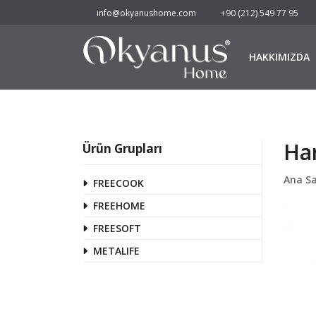
info@okyanushome.com
+90 (212) 549 77 95
HAKKIMIZDA
Ham
Ürün Grupları
Ana S
FREECOOK
FREEHOME
FREESOFT
METALIFE