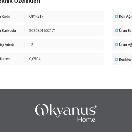
knik Özellikleri
n Kodu
OKY-217
Koli Ağı
n Barkodu
8680801602171
Ürün Eb
 İçi Adedi
12
Ürün Ağı
 Hacmi
0,0504
Renkler