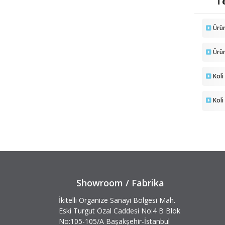
Te
Ürü
Ürü
Koli
Koli
Showroom / Fabrika
İkitelli Organize Sanayi Bölgesi Mah.
Eski Turgut Özal Caddesi No:4 B Blok
No:105-105/A Başakşehir-İstanbul