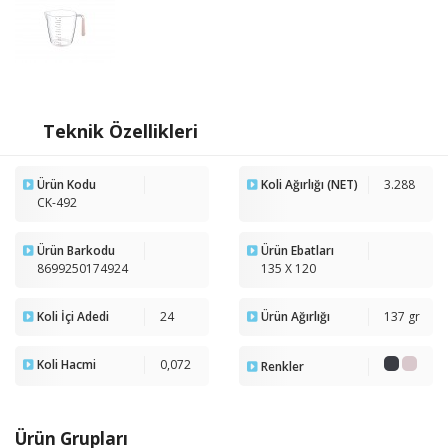
Teknik Özellikleri
Ürün Kodu
Koli Ağırlığı (NET)
3.288
CK-492
Ürün Barkodu
Ürün Ebatları
8699250174924
135 X 120
Koli İçi Adedi
24
Ürün Ağırlığı
137 gr
Koli Hacmi
0,072
Renkler
Ürün Grupları