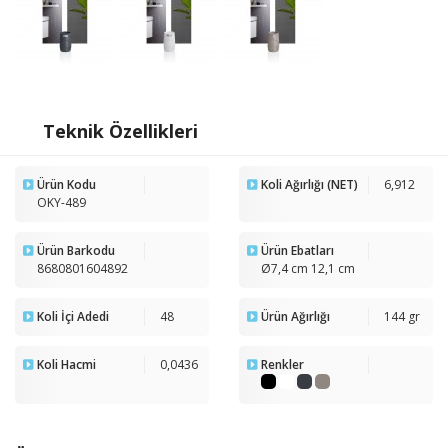
Teknik Özellikleri
Ürün Kodu
Koli Ağırlığı (NET)
6,912
OKY-489
Ürün Barkodu
Ürün Ebatları
8680801604892
Ø7,4 cm 12,1 cm
Koli İçi Adedi
48
Ürün Ağırlığı
144 gr
Koli Hacmi
0,0436
Renkler