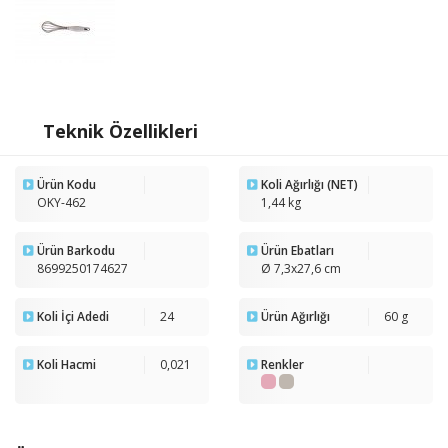
Teknik Özellikleri
Ürün Kodu
Koli Ağırlığı (NET)
OKY-462
1,44 kg
Ürün Barkodu
Ürün Ebatları
8699250174627
Ø 7,3x27,6 cm
Koli İçi Adedi
24
Ürün Ağırlığı
60 g
Koli Hacmi
0,021
Renkler