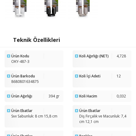
Teknik Özellikleri
Ürün Kodu
Koli Ağırlığı (NET)
4,728
OKY-487-3
Ürün Barkodu
Koli İçi Adeti
12
8680801634875
Ürün Ağırlığı
394 gr
Koli Hacim
0,032
Ürün Ebatlar
Ürün Ebatlar
Sıvı Sabunluk: 8 cm 15,8 cm
Diş Fırçalık ve Macunluk: 7,4
cm 12,1 cm