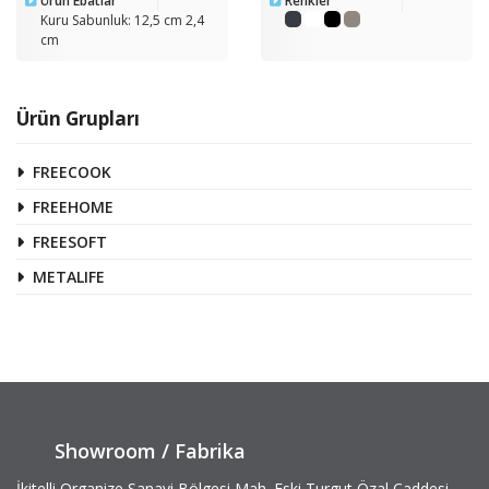
Ürün Ebatlar
Renkler
Kuru Sabunluk: 12,5 cm 2,4
cm
Ürün Grupları
FREECOOK
FREEHOME
FREESOFT
METALIFE
Showroom / Fabrika
İkitelli Organize Sanayi Bölgesi Mah. Eski Turgut Özal Caddesi