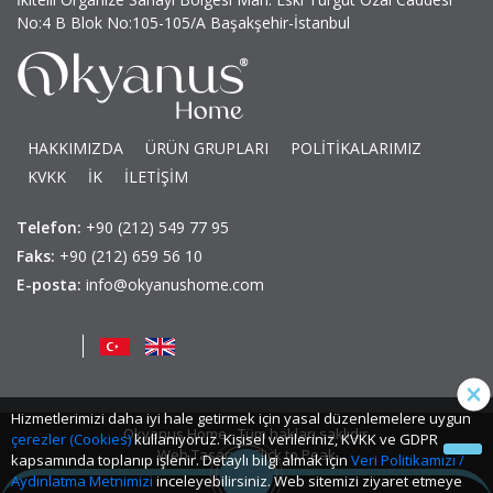
No:4 B Blok No:105-105/A Başakşehir-İstanbul
HAKKIMIZDA
ÜRÜN GRUPLARI
POLİTİKALARIMIZ
KVKK
İK
İLETİŞİM
Telefon:
+90 (212) 549 77 95
Faks:
+90 (212) 659 56 10
E-posta:
info@okyanushome.com
Hizmetlerimizi daha iyi hale getirmek için yasal düzenlemelere uygun
Okyanus Home - Tüm hakları saklıdır.
çerezler (Cookies)
kullanıyoruz. Kişisel verileriniz, KVKK ve GDPR
Web Tasarım: Click to Peak
kapsamında toplanıp işlenir. Detaylı bilgi almak için
Veri Politikamızı /
Aydınlatma Metnimizi
inceleyebilirsiniz. Web sitemizi ziyaret etmeye