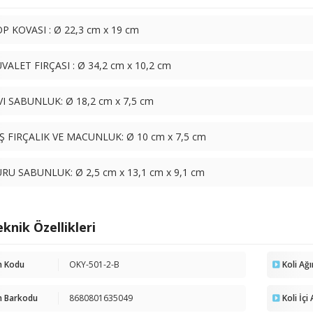
P KOVASI : Ø 22,3 cm x 19 cm
VALET FIRÇASI : Ø 34,2 cm x 10,2 cm
VI SABUNLUK: Ø 18,2 cm x 7,5 cm
Ş FIRÇALIK VE MACUNLUK: Ø 10 cm x 7,5 cm
RU SABUNLUK: Ø 2,5 cm x 13,1 cm x 9,1 cm
knik Özellikleri
n Kodu
OKY-501-2-B
Koli Ağı
n Barkodu
8680801635049
Koli İçi