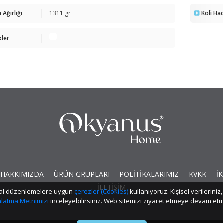
 Ağırlığı
1311 gr
Koli Ha
kler
HAKKIMIZDA
ÜRÜN GRUPLARI
POLİTİKALARIMIZ
KVKK
İK
İLETİŞİM
yasal düzenlemelere uygun
çerezler (Cookies)
kullanıyoruz. Kişisel verilerin
ınlatma Metnimizi
inceleyebilirsiniz. Web sitemizi ziyaret etmeye devam 