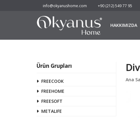
info@okyanushome.com
+90 (212) 549 77 95
HAKKIMIZDA
Div
Ürün Grupları
Ana S
FREECOOK
FREEHOME
FREESOFT
METALIFE