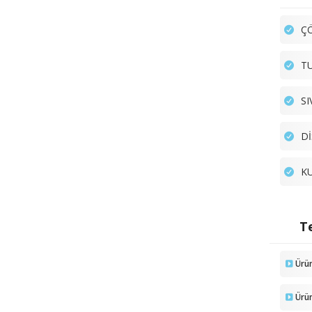
ÇÖ
TU
SI
Dİ
KU
Te
Ürü
Ürü