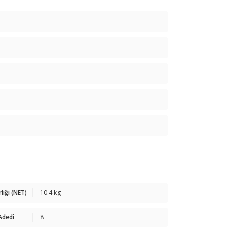
rlığı (NET)
10.4 kg
 Adedi
8