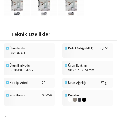
Teknik Özellikleri
Ürün Kodu
Koli Ağırlığı (NET)
6,264
OKY-474-1
Ürün Barkodu
Ürün Ebatları
8680801614747
90 X 125 X 29 mm
Koli İçi Adedi
72
Ürün Ağırlığı
87 gr
Koli Hacmi
0,0459
Renkler