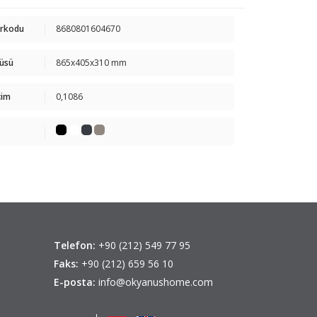
arkodu
8680801604670
çüsü
865x405x310 mm
cim
0,1086
Telefon:
+90 (212) 549 77 95
Faks:
+90 (212) 659 56 10
E-posta:
info@okyanushome.com