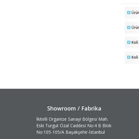
Ürü
Ürün
Koli
Koli
Showroom / Fabrika
İkitelli Organize Sanayi Bölgesi Mah.
Eski Turgut Özal Caddesi No:4 B Blok
No:105-105/A Başakşehir-İstanbul