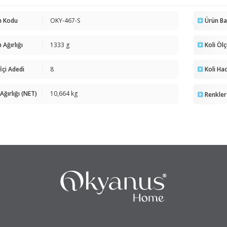
n Kodu
OKY-467-S
Ürün B
 Ağırlığı
1333 g
Koli Öl
 İçi Adedi
8
Koli Ha
 Ağırlığı (NET)
10,664 kg
Renkler