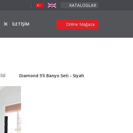
KATALOGLAR
İK
İLETİŞİM
Online Mağaza
İSİ
Diamond 5’li Banyo Seti - Siyah