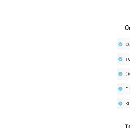
Ür
ÇÖ
TU
SI
Dİ
KU
Te