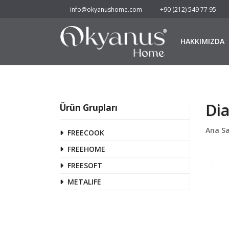
info@okyanushome.com
+90 (212) 549 77 95
HAKKIMIZDA
Dia
Ürün Grupları
Ana S
FREECOOK
FREEHOME
FREESOFT
METALIFE