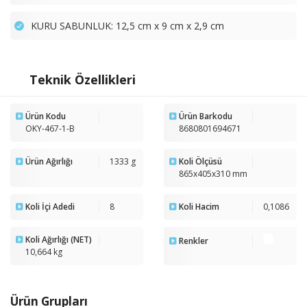
KURU SABUNLUK: 12,5 cm x 9 cm x 2,9 cm
Teknik Özellikleri
Ürün Kodu
Ürün Barkodu
OKY-467-1-B
8680801694671
Ürün Ağırlığı
1333 g
Koli Ölçüsü
865x405x310 mm
Koli İçi Adedi
8
Koli Hacim
0,1086
Koli Ağırlığı (NET)
Renkler
10,664 kg
Ürün Grupları