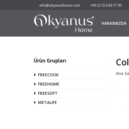
info@okyanushome.com
+90 (212) 549 77 95
HAKKIMIZDA
Col
Ürün Grupları
Ana S
FREECOOK
FREEHOME
FREESOFT
METALIFE