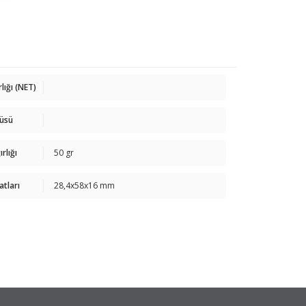
rlığı (NET)
çüsü
rlığı
50 gr
atları
28,4x58x16 mm