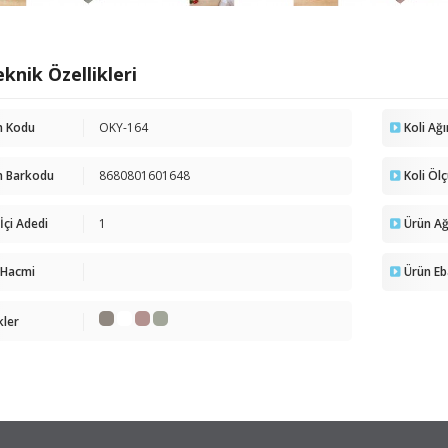
knik Özellikleri
n Kodu
OKY-164
Koli Ağı
n Barkodu
8680801601648
Koli Öl
 İçi Adedi
1
Ürün Ağı
 Hacmi
Ürün Eb
kler