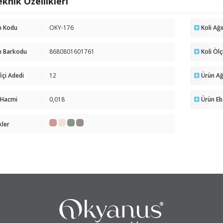
knik Özellikleri
n Kodu
OKY-176
Koli Ağı
n Barkodu
8680801601761
Koli Öl
 İçi Adedi
12
Ürün Ağı
 Hacmi
0,018
Ürün Eb
kler