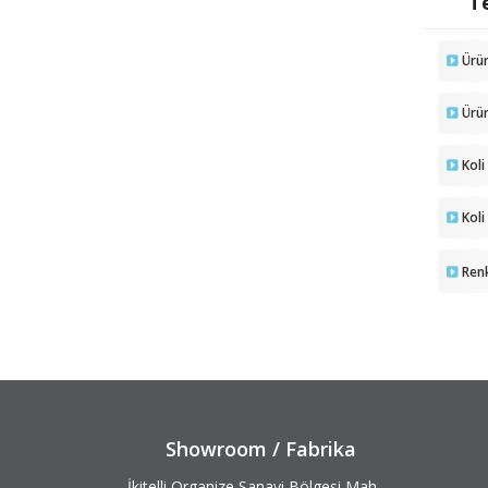
Te
Ürü
Ürü
Koli
Koli
Ren
Showroom / Fabrika
İkitelli Organize Sanayi Bölgesi Mah.