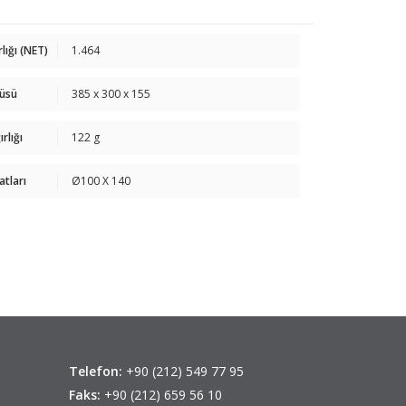
rlığı (NET)
1.464
çüsü
385 x 300 x 155
rlığı
122 g
atları
Ø100 X 140
Telefon:
+90 (212) 549 77 95
Faks:
+90 (212) 659 56 10