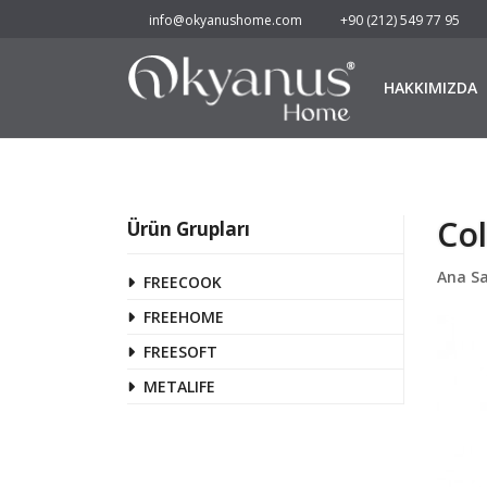
info@okyanushome.com
+90 (212) 549 77 95
HAKKIMIZDA
Col
Ürün Grupları
Ana S
FREECOOK
FREEHOME
FREESOFT
METALIFE