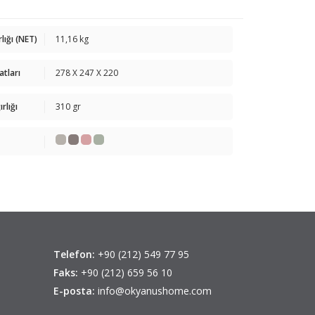
rlığı (NET)
11,16 kg
atları
278 X 247 X 220
rlığı
310 gr
Telefon:
+90 (212) 549 77 95
Faks:
+90 (212) 659 56 10
E-posta:
info@okyanushome.com