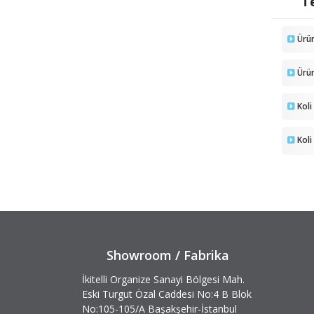
Te
Ürü
Ürü
Koli
Koli
Showroom / Fabrika
İkitelli Organize Sanayi Bölgesi Mah.
Eski Turgut Özal Caddesi No:4 B Blok
No:105-105/A Başakşehir-İstanbul