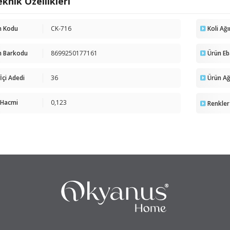
knik Özellikleri
n Kodu
CK-716
Koli Ağı
n Barkodu
8699250177161
Ürün Eb
 İçi Adedi
36
Ürün Ağı
 Hacmi
0,123
Renkler