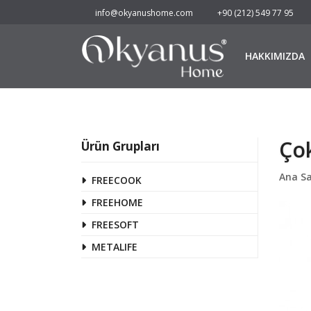
info@okyanushome.com
+90 (212) 549 77 95
HAKKIMIZDA
Çok
Ürün Grupları
Ana S
FREECOOK
FREEHOME
FREESOFT
METALIFE