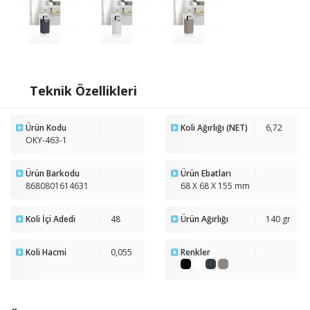
Teknik Özellikleri
Ürün Kodu
Koli Ağırlığı (NET)
6,72
OKY-463-1
Ürün Barkodu
Ürün Ebatları
8680801614631
68 X 68 X 155 mm
Koli İçi Adedi
48
Ürün Ağırlığı
140 gr
Koli Hacmi
0,055
Renkler