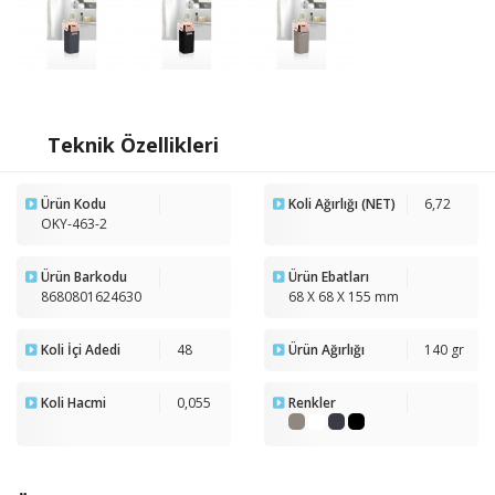
Teknik Özellikleri
Ürün Kodu
Koli Ağırlığı (NET)
6,72
OKY-463-2
Ürün Barkodu
Ürün Ebatları
8680801624630
68 X 68 X 155 mm
Koli İçi Adedi
48
Ürün Ağırlığı
140 gr
Koli Hacmi
0,055
Renkler