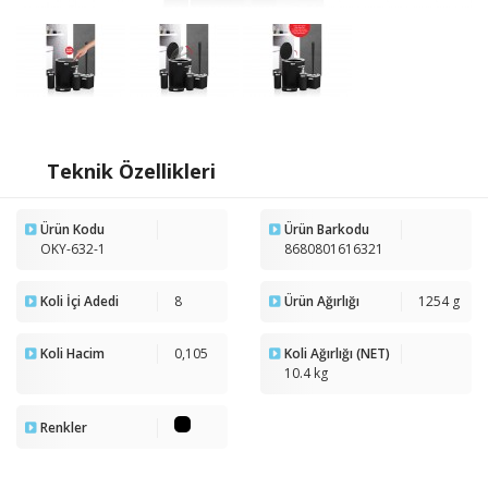
Teknik Özellikleri
Ürün Kodu
Ürün Barkodu
OKY-632-1
8680801616321
Koli İçi Adedi
8
Ürün Ağırlığı
1254 g
Koli Hacim
0,105
Koli Ağırlığı (NET)
10.4 kg
Renkler