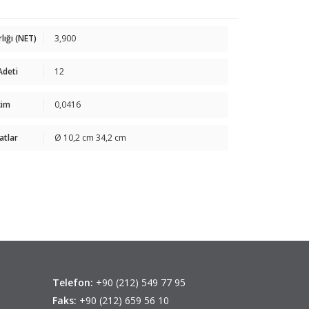
rlığı (NET)
3,900
 Adeti
12
cim
0,0416
atlar
Ø 10,2 cm 34,2 cm
Telefon:
+90 (212) 549 77 95
Faks:
+90 (212) 659 56 10