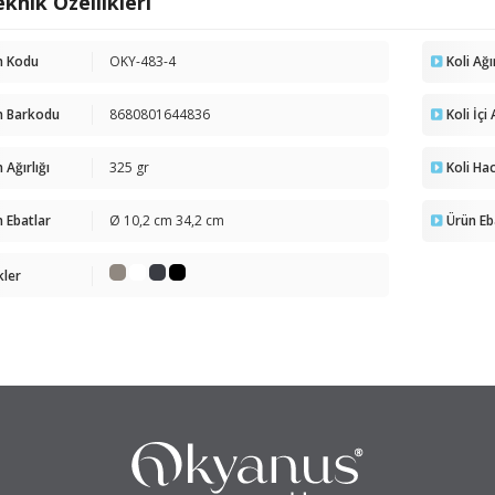
knik Özellikleri
n Kodu
OKY-483-4
Koli Ağı
n Barkodu
8680801644836
Koli İçi
 Ağırlığı
325 gr
Koli Ha
 Ebatlar
Ø 10,2 cm 34,2 cm
Ürün Eb
kler