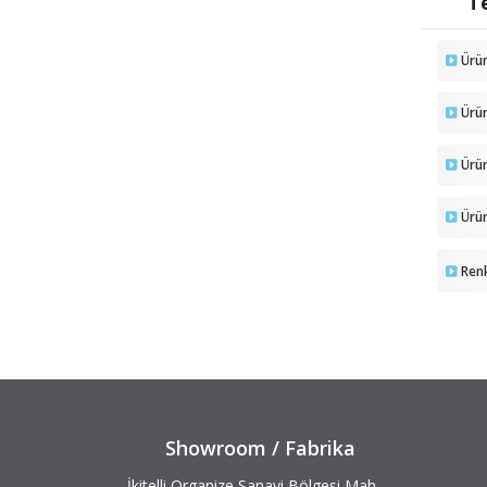
Te
Ürü
Ürü
Ürün
Ürün
Ren
Showroom / Fabrika
İkitelli Organize Sanayi Bölgesi Mah.