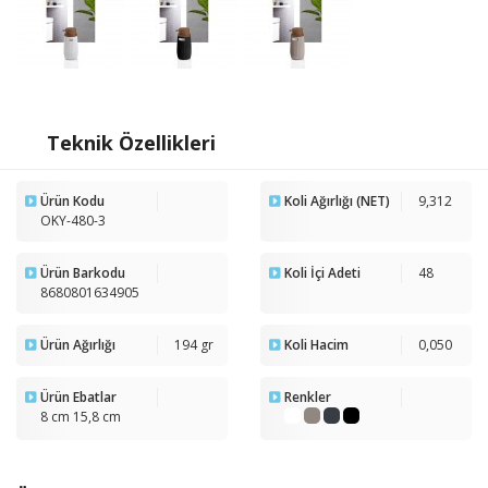
Teknik Özellikleri
Ürün Kodu
Koli Ağırlığı (NET)
9,312
OKY-480-3
Ürün Barkodu
Koli İçi Adeti
48
8680801634905
Ürün Ağırlığı
194 gr
Koli Hacim
0,050
Ürün Ebatlar
Renkler
8 cm 15,8 cm