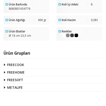
Ürün Barkodu
Koli İçi Adeti
8
8680801634776
Ürün Ağırlığı
490 gr
Koli Hacim
0,081
Ürün Ebatlar
Renkler
Ø 18 cm 23,5 cm
Ürün Grupları
FREECOOK
FREEHOME
FREESOFT
METALIFE