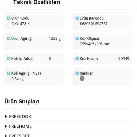
Teknik Özellikleri
Ürün Kodu
Ürün Barkodu
OKY-478-K
8680801694787
Ürün Ağırlığı
1233 g
Koli Ölçüsü
795x405x295 mm
Koli İçi Adedi
8
Koli Hacim
0,0949
Koli Ağırlığı (NET)
Renkler
9,84 kg
Ürün Grupları
FREECOOK
FREEHOME
FREESOFT