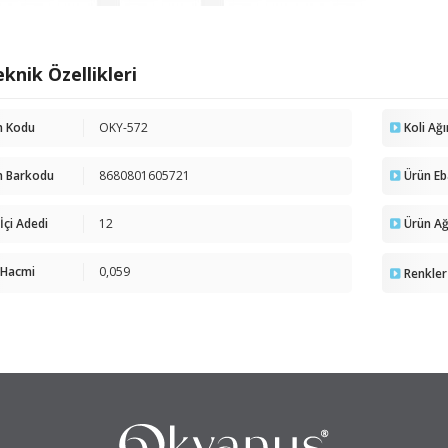
knik Özellikleri
n Kodu
OKY-572
Koli Ağı
n Barkodu
8680801605721
Ürün Eb
 İçi Adedi
12
Ürün Ağı
 Hacmi
0,059
Renkler