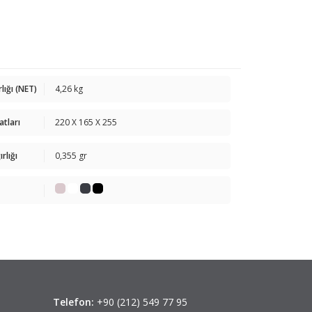
rlığı (NET)
4,26 kg
atları
220 X 165 X 255
rlığı
0,355 gr
Telefon:
+90 (212) 549 77 95