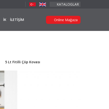
KATALOGLAR
İK
İLETİŞİM
Online Mağaza
5 Lt Fitilli Çöp Kovası