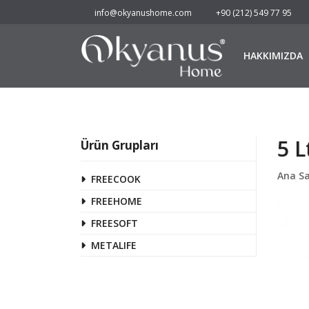
info@okyanushome.com
+90 (212) 549 77 95
HAKKIMIZDA
5 L
Ürün Grupları
Ana S
FREECOOK
FREEHOME
FREESOFT
METALIFE